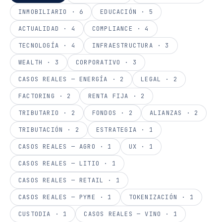
INMOBILIARIO
·
6
EDUCACIÓN
·
5
ACTUALIDAD
·
4
COMPLIANCE
·
4
TECNOLOGÍA
·
4
INFRAESTRUCTURA
·
3
WEALTH
·
3
CORPORATIVO
·
3
CASOS REALES — ENERGÍA
·
2
LEGAL
·
2
FACTORING
·
2
RENTA FIJA
·
2
TRIBUTARIO
·
2
FONDOS
·
2
ALIANZAS
·
2
TRIBUTACIÓN
·
2
ESTRATEGIA
·
1
CASOS REALES — AGRO
·
1
UX
·
1
CASOS REALES — LITIO
·
1
CASOS REALES — RETAIL
·
1
CASOS REALES — PYME
·
1
TOKENIZACIÓN
·
1
CUSTODIA
·
1
CASOS REALES — VINO
·
1