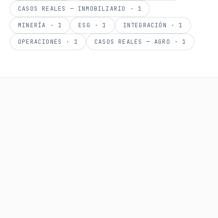
CASOS REALES — INMOBILIARIO
·
1
MINERÍA
·
1
ESG
·
1
INTEGRACIÓN
·
1
OPERACIONES
·
1
CASOS REALES — AGRO
·
1
MINERÍA
27 DE ABRIL DE 2026
·
10
MIN
Financiamiento Minero: Cómo
Levantar Capital con
Reservas de Cobre
La mediana minería chilena posee un vasto
capital subterráneo en forma de reservas
certificadas. Exploramos cómo la tokenización de