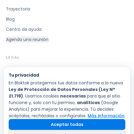
Trayectoria
Blog
Centro de ayuda
Agenda una reunión
LEGAL
Ley Fintec 21.521
Tu privacidad
Términos y Condiciones
En Bloktok protegemos tus datos conforme a la nueva
Ley de Protección de Datos Personales (Ley N°
Privacidad
21.719)
. Usamos cookies
necesarias
para que el sitio
Condiciones Generales
funcione y, solo con tu permiso,
analíticas
(Google
Analytics) para mejorar la experiencia. Tú decides:
Preferencias de cookies
acéptalas, recházalas o configúralas.
Más información
.
Aceptar todas