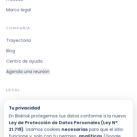
Marco legal
COMPAÑÍA
Trayectoria
Blog
Centro de ayuda
Agenda una reunión
LEGAL
Ley Fintec 21.521
Tu privacidad
Términos y Condiciones
En Bloktok protegemos tus datos conforme a la nueva
Ley de Protección de Datos Personales (Ley N°
Privacidad
21.719)
. Usamos cookies
necesarias
para que el sitio
Condiciones Generales
funcione y, solo con tu permiso,
analíticas
(Google