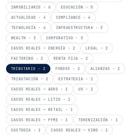
INMOBILIARIO
·
6
EDUCACIÓN
·
5
ACTUALIDAD
·
4
COMPLIANCE
·
4
TECNOLOGÍA
·
4
INFRAESTRUCTURA
·
3
WEALTH
·
3
CORPORATIVO
·
3
CASOS REALES — ENERGÍA
·
2
LEGAL
·
2
FACTORING
·
2
RENTA FIJA
·
2
TRIBUTARIO
·
2
FONDOS
·
2
ALIANZAS
·
2
TRIBUTACIÓN
·
2
ESTRATEGIA
·
1
CASOS REALES — AGRO
·
1
UX
·
1
CASOS REALES — LITIO
·
1
CASOS REALES — RETAIL
·
1
CASOS REALES — PYME
·
1
TOKENIZACIÓN
·
1
CUSTODIA
·
1
CASOS REALES — VINO
·
1