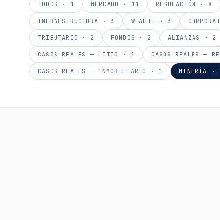
TODOS ·
1
MERCADO
·
11
REGULACIÓN
·
8
INFRAESTRUCTURA
·
3
WEALTH
·
3
CORPORA
TRIBUTARIO
·
2
FONDOS
·
2
ALIANZAS
·
2
CASOS REALES — LITIO
·
1
CASOS REALES — RE
CASOS REALES — INMOBILIARIO
·
1
MINERÍA
·
MINERÍA
27 DE ABRIL DE 2026
·
10
MIN
Financiamiento Minero: 
Reservas de Cobre