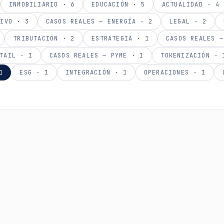
INMOBILIARIO
·
6
EDUCACIÓN
·
5
ACTUALIDAD
·
4
TIVO
·
3
CASOS REALES — ENERGÍA
·
2
LEGAL
·
2
TRIBUTACIÓN
·
2
ESTRATEGIA
·
1
CASOS REALES —
TAIL
·
1
CASOS REALES — PYME
·
1
TOKENIZACIÓN
·
1
ESG
·
1
INTEGRACIÓN
·
1
OPERACIONES
·
1
Cómo Levantar Capital con