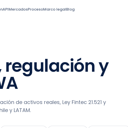
ón
API
Mercados
Proceso
Marco legal
Blog
 regulación y
WA
ación de activos reales, Ley Fintec 21.521 y
hile y LATAM.