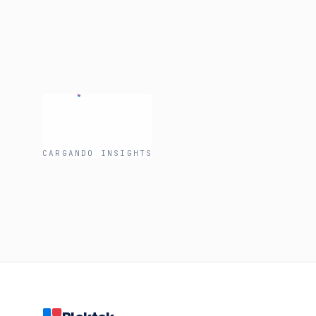
La mediana minería chilena posee un vasto capital
Exploramos cómo la tokenización de activos, bajo l
geológico en liquidez inmediata para financiar la e
Leer artículo
CARGANDO INSIGHTS