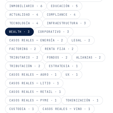
INMOBILIARIO
·
6
EDUCACIÓN
·
5
ACTUALIDAD
·
4
COMPLIANCE
·
4
TECNOLOGÍA
·
4
INFRAESTRUCTURA
·
3
WEALTH
·
3
CORPORATIVO
·
3
CASOS REALES — ENERGÍA
·
2
LEGAL
·
2
FACTORING
·
2
RENTA FIJA
·
2
TRIBUTARIO
·
2
FONDOS
·
2
ALIANZAS
·
2
TRIBUTACIÓN
·
2
ESTRATEGIA
·
1
CASOS REALES — AGRO
·
1
UX
·
1
CASOS REALES — LITIO
·
1
CASOS REALES — RETAIL
·
1
CASOS REALES — PYME
·
1
TOKENIZACIÓN
·
1
CUSTODIA
·
1
CASOS REALES — VINO
·
1