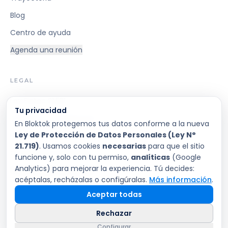
Blog
Centro de ayuda
Agenda una reunión
LEGAL
Ley Fintec 21.521
Tu privacidad
Términos y Condiciones
En Bloktok protegemos tus datos conforme a la nueva
Ley de Protección de Datos Personales (Ley N°
Privacidad
21.719)
. Usamos cookies
necesarias
para que el sitio
Condiciones Generales
funcione y, solo con tu permiso,
analíticas
(Google
Analytics) para mejorar la experiencia. Tú decides:
Preferencias de cookies
acéptalas, recházalas o configúralas.
Más información
.
Aceptar todas
Rechazar
©
2026
Bloktok SpA
Santiago, Chile
EN PROCESO REGULATORIO CMF · LEY FINTEC 21.521
Configurar