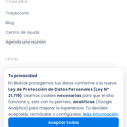
COMPAÑÍA
Trayectoria
Blog
Centro de ayuda
Agenda una reunión
LEGAL
Ley Fintec 21.521
Tu privacidad
Términos y Condiciones
En Bloktok protegemos tus datos conforme a la nueva
Ley de Protección de Datos Personales (Ley N°
Privacidad
21.719)
. Usamos cookies
necesarias
para que el sitio
Condiciones Generales
funcione y, solo con tu permiso,
analíticas
(Google
Analytics) para mejorar la experiencia. Tú decides:
Preferencias de cookies
acéptalas, recházalas o configúralas.
Más información
.
Aceptar todas