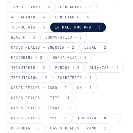
INMOBILIARIO
·
6
EDUCACIÓN
·
5
ACTUALIDAD
·
4
COMPLIANCE
·
4
TECNOLOGÍA
·
4
INFRAESTRUCTURA
·
3
WEALTH
·
3
CORPORATIVO
·
3
CASOS REALES — ENERGÍA
·
2
LEGAL
·
2
FACTORING
·
2
RENTA FIJA
·
2
TRIBUTARIO
·
2
FONDOS
·
2
ALIANZAS
·
2
TRIBUTACIÓN
·
2
ESTRATEGIA
·
1
CASOS REALES — AGRO
·
1
UX
·
1
CASOS REALES — LITIO
·
1
CASOS REALES — RETAIL
·
1
CASOS REALES — PYME
·
1
TOKENIZACIÓN
·
1
CUSTODIA
·
1
CASOS REALES — VINO
·
1