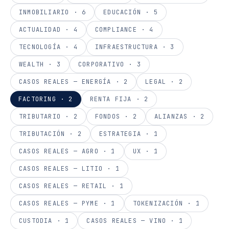
INMOBILIARIO
·
6
EDUCACIÓN
·
5
ACTUALIDAD
·
4
COMPLIANCE
·
4
TECNOLOGÍA
·
4
INFRAESTRUCTURA
·
3
WEALTH
·
3
CORPORATIVO
·
3
CASOS REALES — ENERGÍA
·
2
LEGAL
·
2
FACTORING
·
2
RENTA FIJA
·
2
TRIBUTARIO
·
2
FONDOS
·
2
ALIANZAS
·
2
TRIBUTACIÓN
·
2
ESTRATEGIA
·
1
CASOS REALES — AGRO
·
1
UX
·
1
CASOS REALES — LITIO
·
1
CASOS REALES — RETAIL
·
1
CASOS REALES — PYME
·
1
TOKENIZACIÓN
·
1
CUSTODIA
·
1
CASOS REALES — VINO
·
1