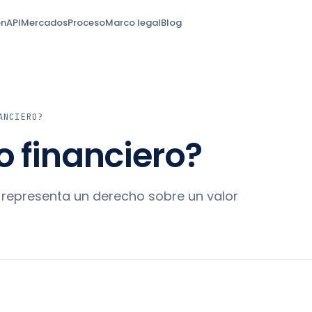
ón
API
Mercados
Proceso
Marco legal
Blog
ANCIERO?
o financiero?
e representa un derecho sobre un valor