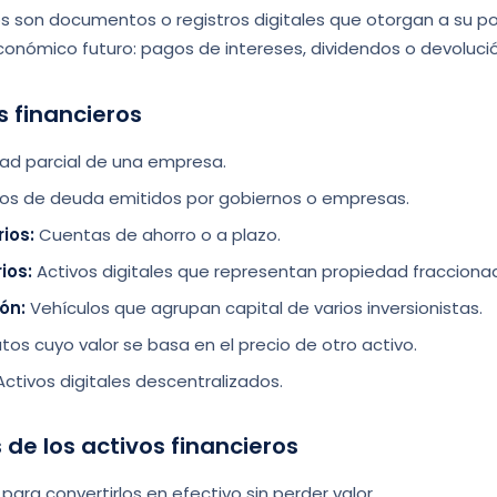
ros son documentos o registros digitales que otorgan a su p
económico futuro: pagos de intereses, dividendos o devolució
s financieros
ad parcial de una empresa.
os de deuda emitidos por gobiernos o empresas.
ios:
Cuentas de ahorro o a plazo.
ios:
Activos digitales que representan propiedad fraccionad
ón:
Vehículos que agrupan capital de varios inversionistas.
os cuyo valor se basa en el precio de otro activo.
ctivos digitales descentralizados.
 de los activos financieros
 para convertirlos en efectivo sin perder valor.