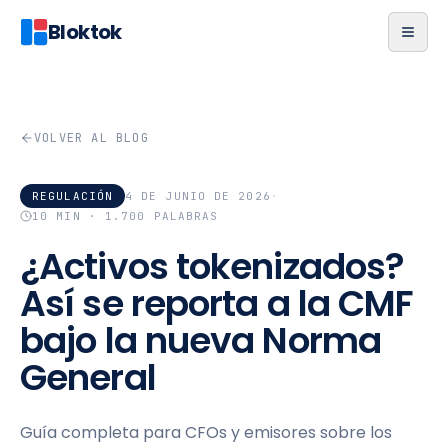
Bloktok
VOLVER AL BLOG
REGULACIÓN
4 DE JUNIO DE 2026
·
10
MIN ·
1.700
PALABRAS
¿Activos tokenizados?
Así se reporta a la CMF
bajo la nueva Norma
General
Guía completa para CFOs y emisores sobre los