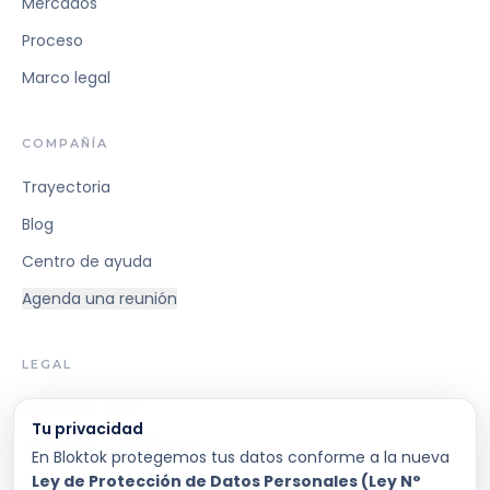
Mercados
Proceso
Marco legal
COMPAÑÍA
Trayectoria
Blog
Centro de ayuda
Agenda una reunión
LEGAL
Ley Fintec 21.521
Tu privacidad
Términos y Condiciones
En Bloktok protegemos tus datos conforme a la nueva
Ley de Protección de Datos Personales (Ley N°
Privacidad