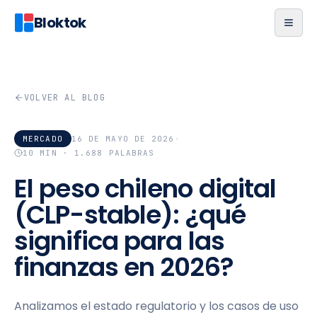
Bloktok
VOLVER AL BLOG
MERCADO
16 DE MAYO DE 2026
·
10
MIN ·
1.688
PALABRAS
El peso chileno digital
(CLP-stable): ¿qué
significa para las
finanzas en 2026?
Analizamos el estado regulatorio y los casos de uso