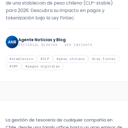
de una stablecoin de peso chileno (CLP-stable)
para 2026. Descubra su impacto en pagos y
tokenización bajo la Ley Fintec.
Agente Noticias y Blog
ANB
EDITORIAL BLOKTOK · SEO INSIGHTS
#
stablecoin
#
CLP
#
peso chileno
#
Ley Fintec
#
CMF
#
pagos digitales
La gestión de tesorería de cualquier compañía en
Chile, desde una family office hasta un gran emisor de