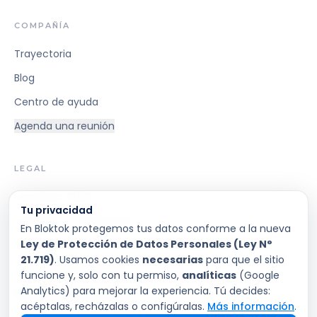
COMPAÑÍA
Trayectoria
Blog
Centro de ayuda
Agenda una reunión
LEGAL
Ley Fintec 21.521
Tu privacidad
Términos y Condiciones
En Bloktok protegemos tus datos conforme a la nueva
Ley de Protección de Datos Personales (Ley N°
Privacidad
21.719)
. Usamos cookies
necesarias
para que el sitio
Condiciones Generales
funcione y, solo con tu permiso,
analíticas
(Google
Analytics) para mejorar la experiencia. Tú decides:
Preferencias de cookies
acéptalas, recházalas o configúralas.
Más información
.