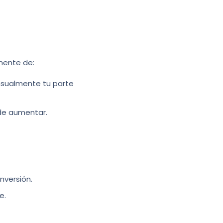
lmente de:
ensualmente tu parte
ede aumentar.
nversión.
e.