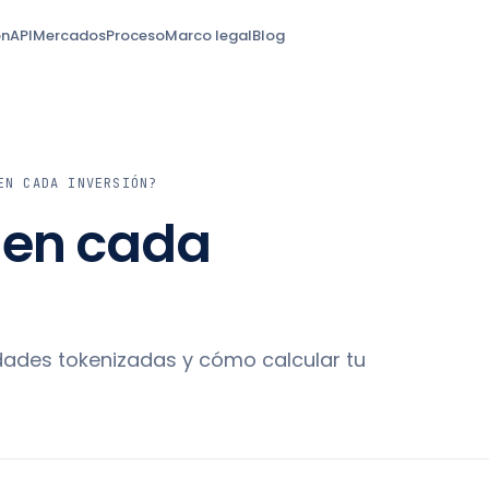
ón
API
Mercados
Proceso
Marco legal
Blog
EN CADA INVERSIÓN?
 en cada
edades tokenizadas y cómo calcular tu