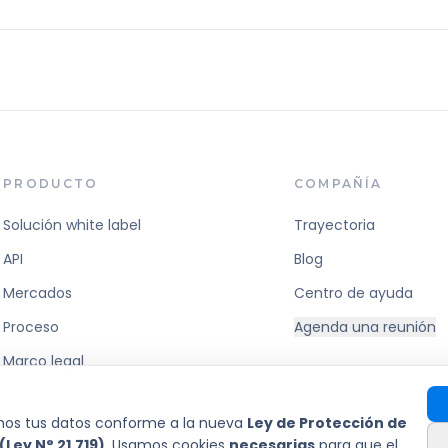
PRODUCTO
COMPAÑÍA
Solución white label
Trayectoria
API
Blog
Mercados
Centro de ayuda
Proceso
Agenda una reunión
Marco legal
mos tus datos conforme a la nueva
Ley de Protección de
Ley N° 21.719)
. Usamos cookies
necesarias
para que el