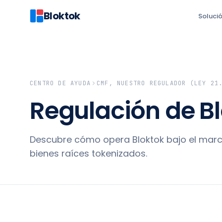
Bloktok
Soluci
CENTRO DE AYUDA
CMF, NUESTRO REGULADOR (LEY 21
Regulación de B
Descubre cómo opera Bloktok bajo el marco
bienes raíces tokenizados.