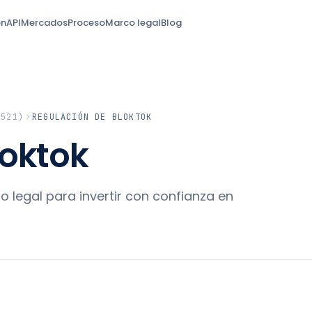
ón
API
Mercados
Proceso
Marco legal
Blog
.521)
REGULACIÓN DE BLOKTOK
loktok
 legal para invertir con confianza en