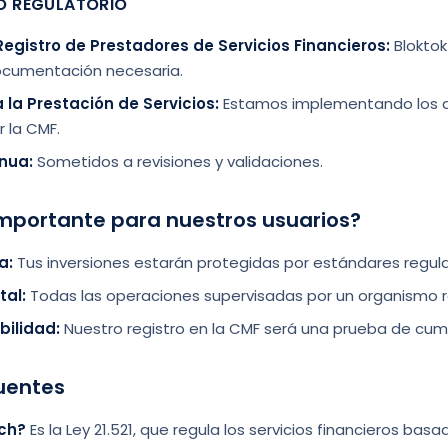
O REGULATORIO
 Registro de Prestadores de Servicios Financieros:
Bloktok
documentación necesaria.
 la Prestación de Servicios:
Estamos implementando los a
 la CMF.
inua:
Sometidos a revisiones y validaciones.
importante para nuestros usuarios?
a:
Tus inversiones estarán protegidas por estándares regulat
tal:
Todas las operaciones supervisadas por un organismo r
bilidad:
Nuestro registro en la CMF será una prueba de cum
uentes
ech?
Es la Ley 21.521, que regula los servicios financieros bas