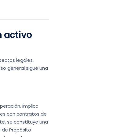
n activo
pectos legales,
eso general sigue una
operación. Implica
ales con contratos de
nte, se constituye una
o de Propósito