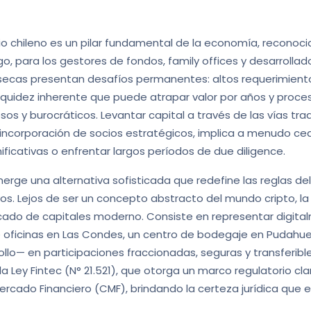
io chileno es un pilar fundamental de la economía, reconocid
go, para los gestores de fondos, family offices y desarrollad
ínsecas presentan desafíos permanentes: altos requerimient
liquidez inherente que puede atrapar valor por años y proce
sos y burocráticos. Levantar capital a través de las vías tra
 incorporación de socios estratégicos, implica a menudo ced
ficativas o enfrentar largos períodos de due diligence.
erge una alternativa sofisticada que redefine las reglas del 
os. Lejos de ser un concepto abstracto del mundo cripto, la
ado de capitales moderno. Consiste en representar digital
 oficinas en Las Condes, un centro de bodegaje en Pudahue
ollo— en participaciones fraccionadas, seguras y transferibles
la Ley Fintec (N° 21.521), que otorga un marco regulatorio cla
ercado Financiero (CMF), brindando la certeza jurídica que el 