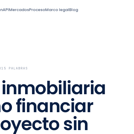
ón
API
Mercados
Proceso
Marco legal
Blog
815
PALABRAS
inmobiliaria
o financiar
oyecto sin