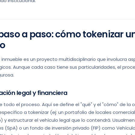
do institucional.
 paso a paso: cómo tokenizar u
io
 inmueble es un proyecto multidisciplinario que involucra as
gicos. Aunque cada caso tiene sus particularidades, el proc
gurosa.
ación legal y financiera
e todo el proceso. Aquí se define el "qué" y el "cómo" de la 
específico a tokenizar (ej: un portafolio de locales comerci
o) y estructurar el vehículo legal que lo contendrá. Usualme
s (SpA) o un fondo de inversión privado (FIP) como Vehícul