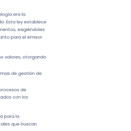
logía era la
do. Esta ley establece
mentos, exigiéndoles
anto para el emisor
o valores, otorgando
rmas de gestión de
 procesos de
eados con los
a para la
itales que buscan