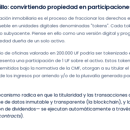
rillo: convirtiendo propiedad en participacione
zación inmobiliaria es el proceso de fraccionar los derecho
eble en unidades digitales denominadas "tokens". Cada to
o subyacente. Piense en ello como una versión digital y pro
edad dueña de un solo activo.
cio de oficinas valorado en 200.000 UF podría ser tokenizado 
enta una participación de 1 UF sobre el activo. Estos token
 emitidos bajo la normativa de la CMF, otorgan a su titular el
de los ingresos por arriendo y/o de la plusvalía generada po
anismo radica en que la titularidad y las transacciones 
e de datos inmutable y transparente (la blockchain), y l
ón de dividendos— se ejecutan automáticamente a travé
contracts
).