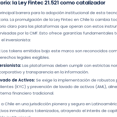
orio: la Ley Fintec 21.521 como catalizador
rincipal barrera para la adopción institucional de esta tecno
oria. La promulgación de la Ley Fintec en Chile lo cambia to
orio claro para las plataformas que operan con estos instru
ervisadas por la CMF. Esto ofrece garantías fundamentales t
el inversionista:
:
Los tokens emitidos bajo este marco son reconocidos com
erechos legales exigibles.
ersionista:
Las plataformas deben cumplir con estrictas no
corporativo y transparencia en la información.
vado de Activos:
Se exige la implementación de robustos
clientes (KYC) y prevención de lavado de activos (AML), alin
tema financiero tradicional.
a Chile en una jurisdicción pionera y segura en Latinoaméric
ivos inmobiliarios tokenizados, atrayendo el interés de cap