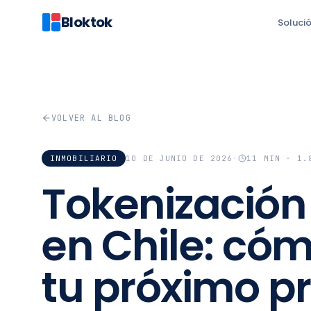
Bloktok
Soluci
VOLVER AL BLOG
INMOBILIARIO
10 DE JUNIO DE 2026
·
11
MIN ·
1.
Tokenización 
en Chile: cóm
tu próximo pr