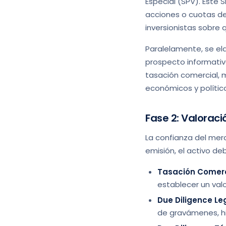
Especial (SPV). Este 
acciones o cuotas de d
inversionistas sobre 
Paralelamente, se e
prospecto informativo
tasación comercial, 
económicos y político
Fase 2: Valoraci
La confianza del merc
emisión, el activo de
Tasación Comerc
establecer un val
Due Diligence Leg
de gravámenes, hip