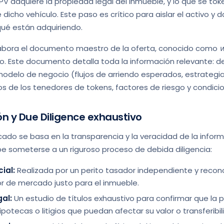
SPV adquiere la propiedad legal del inmueble, y lo que se tok
icho vehículo. Este paso es crítico para aislar el activo y da
qué están adquiriendo.
labora el documento maestro de la oferta, conocido como
w
. Este documento detalla toda la información relevante: des
modelo de negocio (flujos de arriendo esperados, estrategia
s de los tenedores de tokens, factores de riesgo y condicio
ón y Due Diligence exhaustivo
ado se basa en la transparencia y la veracidad de la inform
be someterse a un riguroso proceso de debida diligencia:
ial:
Realizada por un perito tasador independiente y recon
or de mercado justo para el inmueble.
al:
Un estudio de títulos exhaustivo para confirmar que la p
otecas o litigios que puedan afectar su valor o transferibil