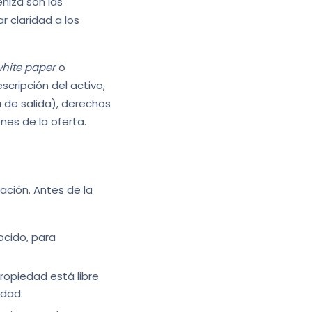
eniza son las
r claridad a los
hite paper
o
cripción del activo,
 de salida), derechos
nes de la oferta.
ación. Antes de la
ocido, para
ropiedad está libre
idad.