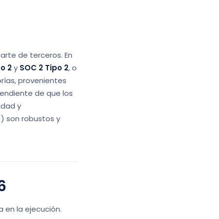
parte de terceros. En
o 2
y
SOC 2 Tipo 2
, o
rías, provenientes
pendiente de que los
idad y
1) son robustos y
6
 en la ejecución.