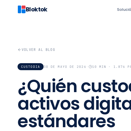
Bloktok
Soluci
VOLVER AL BLOG
CUSTODIA
30 DE MAYO DE 2026
·
10
MIN ·
1.876
PA
¿Quién custo
activos digita
estándares