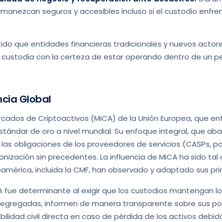
ermanezcan seguros y accesibles incluso si el custodio enfr
ido que entidades financieras tradicionales y nuevos actor
e custodia con la certeza de estar operando dentro de un pe
ncia Global
cados de Criptoactivos (MiCA) de la Unión Europea, que ent
stándar de oro a nivel mundial. Su enfoque integral, que ab
las obligaciones de los proveedores de servicios (CASPs, por
monización sin precedentes. La influencia de MiCA ha sido ta
américa, incluida la CMF, han observado y adaptado sus prin
A fue determinante al exigir que los custodios mantengan lo
segregadas, informen de manera transparente sobre sus pol
lidad civil directa en caso de pérdida de los activos debido