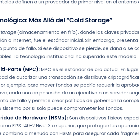
tales definen a un proveedor de primer nivel en el entorno 
nológica: Más Allá del “Cold Storage”
storage
(almacenamiento en frío), donde las claves privada
xión a internet, fue el estándar inicial. Sin embargo, presen
 punto de fallo. Si ese dispositivo se pierde, se daña o se
ables. La tecnología institucional ha superado este modelo.
ti-Parte (MPC):
MPC es el estándar de oro actual. En lugar
idad de autorizar una transacción se distribuye criptográfi
Por ejemplo, para mover fondos se podría requerir la aproba
ve, cada uno en posesión de un ejecutivo o un servidor segu
punto de fallo y permite crear políticas de gobernanza comp
 sistema por sí solo puede comprometer los fondos.
ridad de Hardware (HSMs):
Son dispositivos físicos especi
mo FIPS 140-2 Nivel 3 o superior, que protegen las operacio
e combina a menudo con HSMs para asegurar cada fragmen