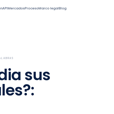
ón
API
Mercados
Proceso
Marco legal
Blog
LABRAS
dia sus
les?: