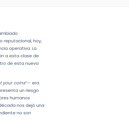
 cambiado
o reputacional, hoy,
cia operativa. La
ón a esta clase de
ntro de esta nueva
t your coins
”— era
epresenta un riesgo
rrores humanos
a década nos dejó una
endiente no son