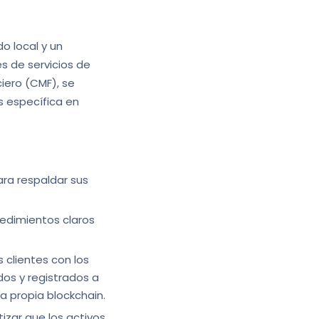
o local y un
s de servicios de
ciero (CMF), se
s específica en
ara respaldar sus
cedimientos claros
s clientes con los
dos y registrados a
la propia blockchain.
izar que los activos